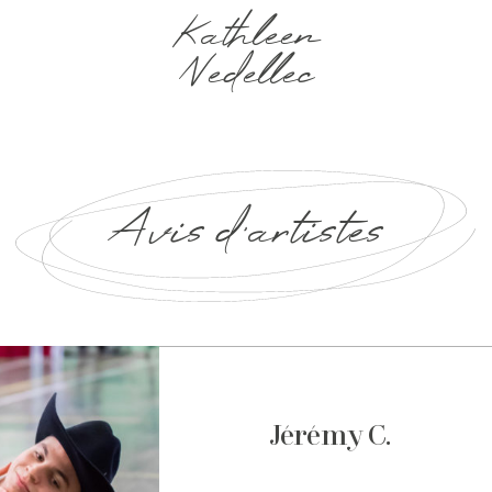
Kathleen
Nedellec
Avis d'artistes
Jérémy C.